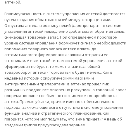
аптекой.
Взаимоувязанность в системе управления аптекой достигается
путем создания обратных связей между техпроцессами.
Отпустила аптека в розницу некий фармпрепарат - в системе
управления аптекой немедленно срабатывает обратная связь,
снижающая товарный запас. При определенном пороговом
уровне система управления формирует сигнал о необходимости
пополнения товарного запаса аптеки вплоть до
автоматического формирования заявки и отправки ее
оптовикам. А если такой сигнал системой управления аптекой
сформирован не будет, то может снизиться общий
товарооборот аптеки - торговать-то будет нечем... Как в
недавней истории с хирургическими масками и
антигриппозными препаратами: в аптеках прошел пик
розничных продаж, все мгновенно раскупили, а товарный запас
вовремя пополнен не был - вот и снижение товарооборота
аптеки. Прямые убытки, причем именно от бессистемного
подхода, заключающегося в отсутствии в системе управления
функций анализа и стратегического планирования. Как
говорится, «кто же мог подумать, что зима придет»? А ведь об
эпидемии гриппа предупреждали заранее...