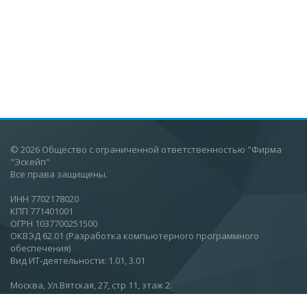
© 2026 Общество с ограниченной ответственностью "Фирма
"Эскейп"
Все права защищены.
ИНН 7702178020
КПП 771401001
ОГРН 1037700251500
ОКВЭД 62.01 (Разработка компьютерного программного
обеспечения)
Вид ИТ-деятельности: 1.01, 3.01
Москва, Ул.Вятская, 27, стр 11, этаж 2.