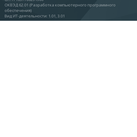
ОКВЭД 62.01 (Разработка компьютерного программного
обеспечения)
Вид ИТ-деятельности: 1.01, 3.01
Москва, Ул.Вятская, 27, стр 11, этаж 2.
О компании
Новости
Статьи
Контакты
Подписаться на новости
info@esc.ru
+7 (499) 968-91-00
+7 (499) 968-91-01
+7 (499) 968-91-02
+7 (800) 222-58-19