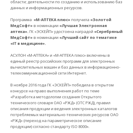
области; деятельности по созданию и использованию баз
данных и информационных ресурсов.
Программа
«М-АПТЕКА плюс»
получила
«Золотой
МедСофт»
в номинации
«Лучшая Электронная
аптека».
ГК «ЭСКЕЙП» удостоена наградой
«Серебряный
МедСофт»
в номинации
«Лучший сайт по тематике
«IT в медицине».
АСУЛОН «М-АПТЕКА» и
«
М-АПТЕКА плюс
»
включены в
единый реестр российских программ для электронных
вычислительных машин и баз данных в информационно-
телекоммуникационной сети Интернет.
В ноябре 2016 года ГК «ЭСКЕЙП» победила в открытом
конкурсе на право выполнения работ по теме
«Разработка методологии создания Открытого
технического словаря ОАО «РЖД» (ОТС РЖД), правил
описания продукции и ведения электронных каталогов
потребляемых материально-технических ресурсов ОАО
«РЖД» (переход на параметрическое описание
продукции) согласно стандарту ISO 8000».