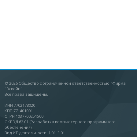
© 2026 Общество с ограниченной ответственностью "Фирма
"Эскейп"
Все права защищены.
ИНН 7702178020
КПП 771401001
ОГРН 1037700251500
ОКВЭД 62.01 (Разработка компьютерного программного
обеспечения)
Вид ИТ-деятельности: 1.01, 3.01