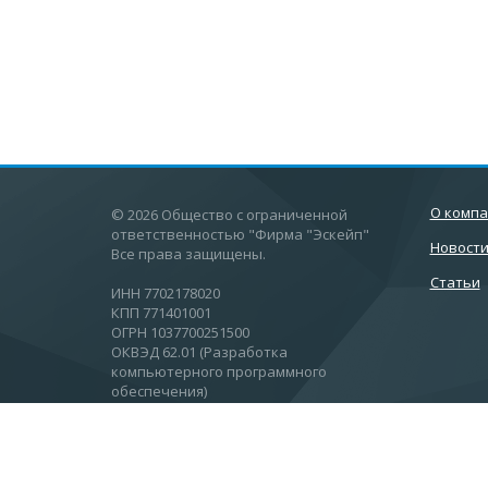
О комп
© 2026 Общество с ограниченной
ответственностью "Фирма "Эскейп"
Новост
Все права защищены.
Статьи
ИНН 7702178020
КПП 771401001
ОГРН 1037700251500
ОКВЭД 62.01 (Разработка
компьютерного программного
обеспечения)
Вид ИТ-деятельности: 1.01, 3.01
Москва, Ул.Вятская, 27, стр 11, этаж 2.