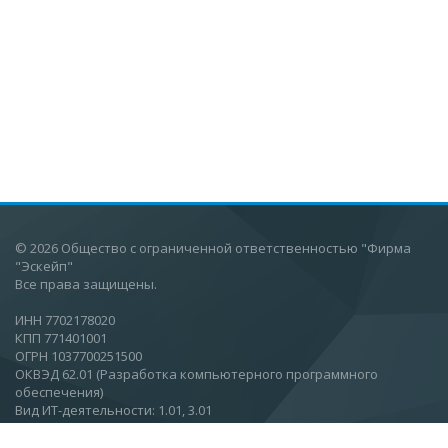
© 2026 Общество с ограниченной ответственностью "Фирма
"Эскейп"
Все права защищены.
ИНН 7702178020
КПП 771401001
ОГРН 1037700251500
ОКВЭД 62.01 (Разработка компьютерного программного
обеспечения)
Вид ИТ-деятельности: 1.01, 3.01
Москва, Ул.Вятская, 27, стр 11, этаж 2.