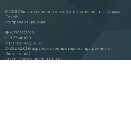
© 2026 Общество с ограниченной ответственностью "Фирма
"Эскейп"
Все права защищены.
ИНН 7702178020
КПП 771401001
ОГРН 1037700251500
ОКВЭД 62.01 (Разработка компьютерного программного
обеспечения)
Вид ИТ-деятельности: 1.01, 3.01
Москва, Ул.Вятская, 27, стр 11, этаж 2.
О компании
Новости
Статьи
Контакты
Подписаться на новости