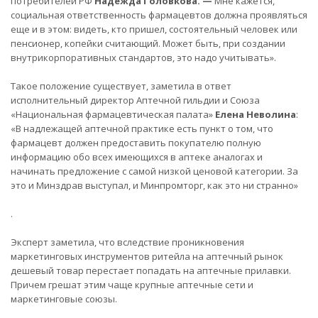
потребителей РФ
Надежда Головкова. —
Мне кажется,
социальная ответственность фармацевтов должна проявляться
еще и в этом: видеть, кто пришел, состоятельный человек или
пенсионер, копейки считающий. Может быть, при создании
внутрикорпоративных стандартов, это надо учитывать».
Такое положение существует, заметила в ответ
исполнительный директор Аптечной гильдии и Союза
«Национальная фармацевтическая палата»
Елена Неволина
:
«В надлежащей аптечной практике есть пункт о том, что
фармацевт должен предоставить покупателю полную
информацию обо всех имеющихся в аптеке аналогах и
начинать предложение с самой низкой ценовой категории. За
это и Минздрав выступал, и Минпромторг, как это ни странно»
.
Эксперт заметила, что вследствие проникновения
маркетинговых инструментов ритейла на аптечный рынок
дешевый товар перестает попадать на аптечные прилавки.
Причем грешат этим чаще крупные аптечные сети и
маркетинговые союзы.