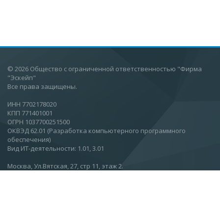
© 2026 Общество с ограниченной ответственностью "Фирма
"Эскейп"
Все права защищены.
ИНН 7702178020
КПП 771401001
ОГРН 1037700251500
ОКВЭД 62.01 (Разработка компьютерного программного
обеспечения)
Вид ИТ-деятельности: 1.01, 3.01
Москва, Ул.Вятская, 27, стр 11, этаж 2.
О компании
Новости