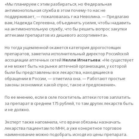
«Мы планируем с этим разбираться, но Федеральная
антимонопольная служба в этом почему-то нас не
поддерживает, — пожаловалась г-жа Неволина. — Предлагаю
вам, Надежда Сергеевна, объединить усилия, чтобы надавить
на антимонопольную службу, что бы решить вопрос закупки
аптеками препаратов из дешевого ассортимента».
Но тогда ущемленной окажется категория дорогостоящих
препаратов, заметила исполнительный директор Российской
ассоциации аптечных сетей
Нелли Игнатьева
: «Не существует
и не может быть на рынке аптечной организации, у которой
были бы представлены все лекарства, находящиеся в
обращении в России, — отметила она. — Работают простые
законы экономики: какой спрос, такое и предложение».
По ее мнению, если в селе посетитель аптеки готов заплатить
за препарат в среднем 175 рублей, то там других лекарств быть
и не должно.
Эксперт также напомнила, что врачи обязаны назначать
лекарства пациентам по МНН, а уже конкретное торговое
наименование можно подобрать исходя из цены препарата.