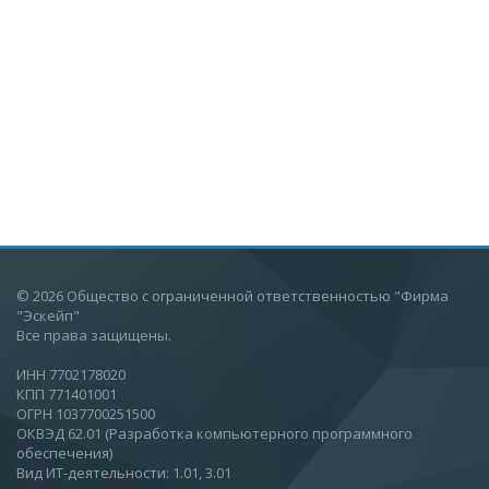
© 2026 Общество с ограниченной ответственностью "Фирма
"Эскейп"
Все права защищены.
ИНН 7702178020
КПП 771401001
ОГРН 1037700251500
ОКВЭД 62.01 (Разработка компьютерного программного
обеспечения)
Вид ИТ-деятельности: 1.01, 3.01