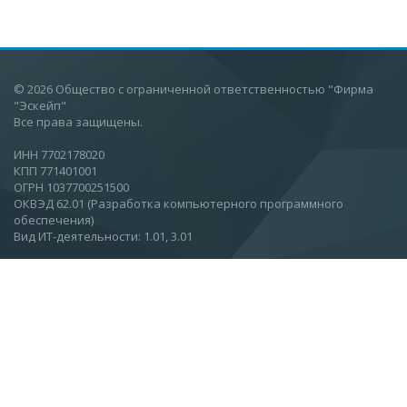
© 2026 Общество с ограниченной ответственностью "Фирма
"Эскейп"
Все права защищены.
ИНН 7702178020
КПП 771401001
ОГРН 1037700251500
ОКВЭД 62.01 (Разработка компьютерного программного
обеспечения)
Вид ИТ-деятельности: 1.01, 3.01
Москва, Ул.Вятская, 27, стр 11, этаж 2.
О компании
Новости
Статьи
Контакты