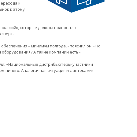
перехода к
ынок к этому
озологий», которые должны полностью
ксперт.
беспечения – минимум полгода, - пояснил он. - Но
 оборудования? А такие компании есть».
асли: «Национальные дистрибьютеры-участники
м ничего. Аналогичная ситуация и с аптеками».