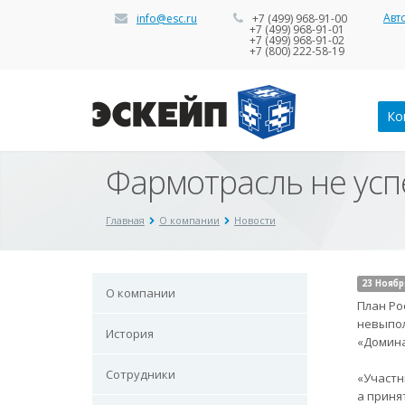
Авт
info@esc.ru
+7 (499) 968-91-00
+7 (499) 968-91-01
+7 (499) 968-91-02
+7 (800) 222-58-19
Ко
Фармотрасль не усп
Главная
О компании
Новости
23 Ноябр
О компании
План Ро
невыпол
История
«Домин
Сотрудники
«Участн
а приня