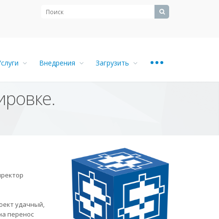
...
Услуги
Внедрения
Загрузить
ировке.
я
иректор
оект удачный,
на перенос