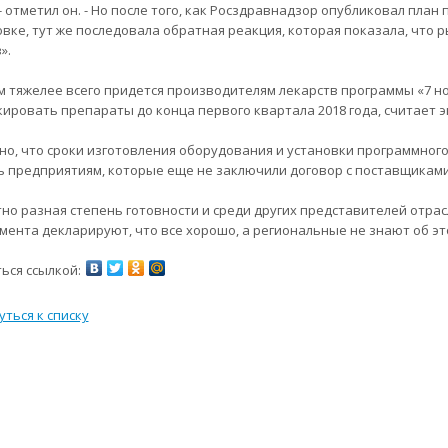
- отметил он. - Но после того, как Росздравнадзор опубликовал план 
вке, тут же последовала обратная реакция, которая показала, что р
».
м тяжелее всего придется производителям лекарств программы «7 н
ировать препараты до конца первого квартала 2018 года, считает э
но, что сроки изготовления оборудования и установки программного о
ь предприятиям, которые еще не заключили договор с поставщиками
но разная степень готовности и среди других представителей отр
мента декларируют, что все хорошо, а региональные не знают об это
ься ссылкой:
уться к списку