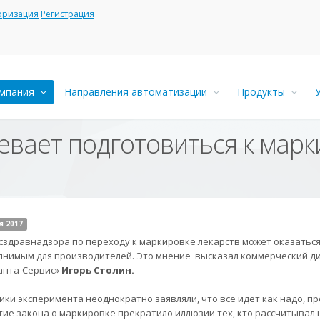
оризация
Регистрация
мпания
Направления автоматизации
Продукты
евает подготовиться к марк
я 2017
сздравнадзора по переходу к маркировке лекарств может оказатьс
нимым для производителей. Это мнение высказал коммерческий д
анта-Сервис»
Игорь Столин.
ики эксперимента неоднократно заявляли, что все идет как надо, пр
тие закона о маркировке прекратило иллюзии тех, кто рассчитывал 