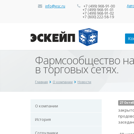
Авт
info@esc.ru
+7 (499) 968-91-00
+7 (499) 968-91-01
+7 (499) 968-91-02
+7 (800) 222-58-19
Ко
Фармсообщество на
в торговых сетях.
Главная
О компании
Новости
27 Октяб
О компании
закрыто
продово
История
заседан
Сотрудники