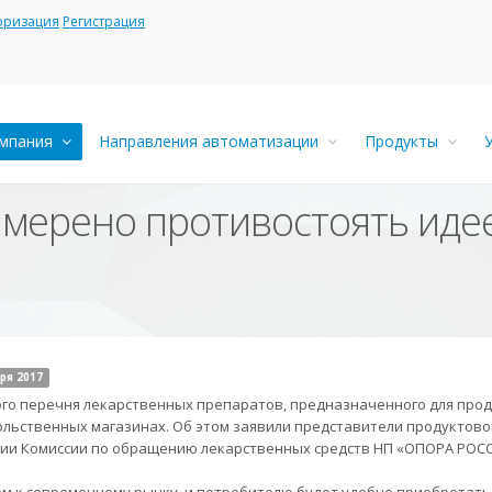
оризация
Регистрация
мпания
Направления автоматизации
Продукты
мерено противостоять идее
ря 2017
го перечня лекарственных препаратов, предназначенного для прод
льственных магазинах. Об этом заявили представители продуктово
ии Комиссии по обращению лекарственных средств НП «ОПОРА РОСС