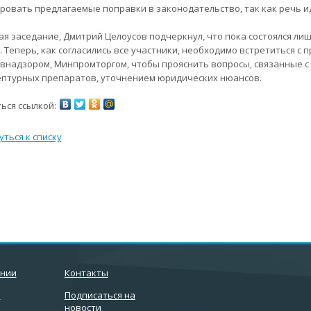
ровать предлагаемые поправки в законодательство, так как речь и
я заседание, Дмитрий Целоусов подчеркнул, что пока состоялся л
. Теперь, как согласились все участники, необходимо встретиться с
внадзором, Минпромторгом, чтобы прояснить вопросы, связанные 
птурных препаратов, уточнением юридических нюансов.
ься ссылкой:
уться к списку
ании
Контакты
и
Подписаться на
новости