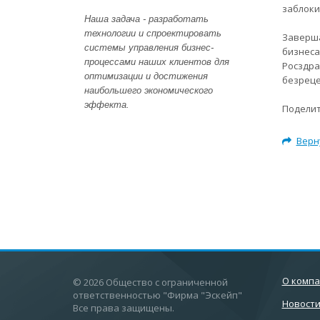
заблоки
Наша задача - разработать
технологии и спроектировать
Заверша
системы управления бизнес-
бизнеса
процессами наших клиентов для
Росздра
оптимизации и достижения
безреце
наибольшего экономического
эффекта.
Поделит
Верн
О комп
© 2026 Общество с ограниченной
ответственностью "Фирма "Эскейп"
Новост
Все права защищены.