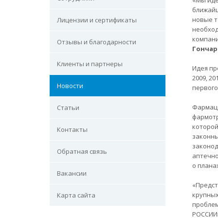
«Мы иде
ближайш
новые т
Лицензии и сертификаты
необход
компани
Отзывы и благодарности
Гончар
Клиенты и партнеры
Идея пр
2009, 20
Новости
первого
Фармаце
Статьи
фармотр
которой
Контакты
законны
законод
Обратная связь
аптечно
о плана
Вакансии
«Предст
крупных
Карта сайта
проблем
РОССИИ»