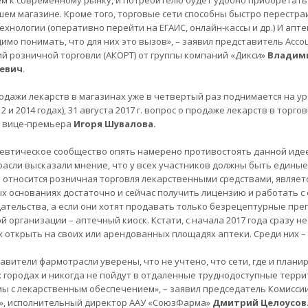
м к современному рынку, и потребителю будет удобно приобретать
ем магазине. Кроме того, торговые сети способны быстро перестра
ехнологии (оперативно перейти на ЕГАИС, онлайн-кассы и др.) И апт
имо понимать, что для них это вызов», – заявил представитель Асс
й розничной торговли (АКОРТ) от группы компаний «Дикси»
Владим
евич
.
одажи лекарств в магазинах уже в четвертый раз поднимается на у
12 и 2014 годах), 31 августа 2017 г. вопрос о продаже лекарств в торго
 вице-премьера
Игоря Шувалова.
втическое сообщество опять намерено противостоять данной идее
асли высказали мнение, что у всех участников должны быть единые
 относится розничная торговля лекарственными средствами, являет
х основаниях достаточно и сейчас получить лицензию и работать с
ательства, а если они хотят продавать только безрецептурные преп
й организации – аптечный киоск. Кстати, с начала 2017 года сразу
х открыть на своих или арендованных площадях аптеки. Среди них – X5
авители фармотрасли уверены, что не учтено, что сети, где и плани
 городах и никогда не пойдут в отдаленные труднодоступные террит
ы с лекарственным обеспечением», – заявил председатель Комисс
, исполнительный директор ААУ «СоюзФарма»
Дмитрий Целоусов