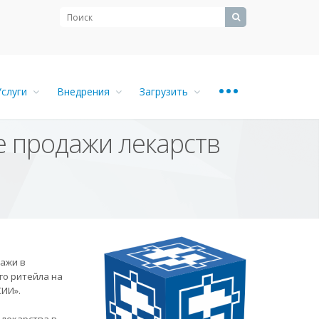
...
Услуги
Внедрения
Загрузить
 продажи лекарств
ажи в
го ритейла на
ИИ».