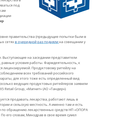
 лекарства в
иваться под
екам
оциации
ир
ровне правительства (предыдущие попытки были в
вых сетях
в очередной раз подняли
на совещании у
. Выступающие на заседании представители
, равные условия работы. Фармдеятельность, к
ся лицензируемой. Продуктовому ритейлу на
 соблюдением всех требований российского
араты, для этого тоже есть определенный вид
 несколько ведущих продуктовых ритейлеров заявили
 Retail Group, «Магнит» (АО «Тандер»).
руется продавать лекарства, работают лишь в
ории и сельскую местность. А именно там и есть
ии по обращению лекарственных средств НП «ОПОРА
. По его словам, Минздрав в свое время сумел