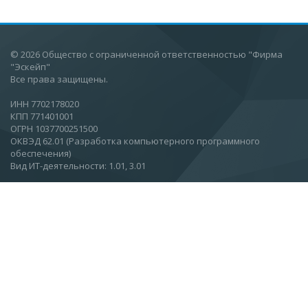
© 2026 Общество с ограниченной ответственностью "Фирма
"Эскейп"
Все права защищены.
ИНН 7702178020
КПП 771401001
ОГРН 1037700251500
ОКВЭД 62.01 (Разработка компьютерного программного
обеспечения)
Вид ИТ-деятельности: 1.01, 3.01
Москва, Ул.Вятская, 27, стр 11, этаж 2.
О компании
Новости
Статьи
Контакты