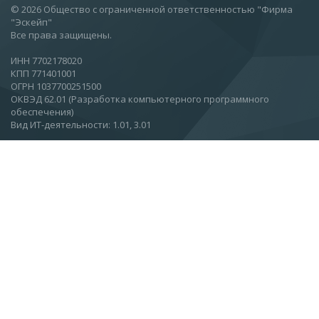
© 2026 Общество с ограниченной ответственностью "Фирма
"Эскейп"
Все права защищены.
ИНН 7702178020
КПП 771401001
ОГРН 1037700251500
ОКВЭД 62.01 (Разработка компьютерного программного
обеспечения)
Вид ИТ-деятельности: 1.01, 3.01
Москва, Ул.Вятская, 27, стр 11, этаж 2.
О компании
Новости
Статьи
Контакты
Подписаться на новости