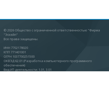
© 2026 Общество с ограниченной ответственностью "Фирма
"Эскейп"
Все права защищены.
ИНН 7702178020
КПП 771401001
ОГРН 1037700251500
ОКВЭД 62.01 (Разработка компьютерного программного
обеспечения)
Вид ИТ-деятельности: 1.01, 3.01
Москва, Ул.Вятская, 27, стр 11, этаж 2.
О компании
Новости
Статьи