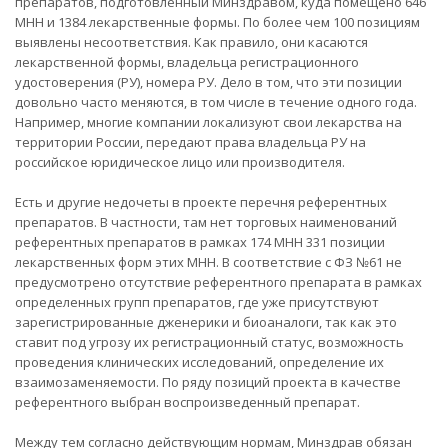
препаратов, подготовленный Минздравом, куда помещено 646
МНН и 1384 лекарственные формы. По более чем 100 позициям
выявлены несоответствия. Как правило, они касаются
лекарственной формы, владельца регистрационного
удостоверения (РУ), номера РУ. Дело в том, что эти позиции
довольно часто меняются, в том числе в течение одного года.
Например, многие компании локализуют свои лекарства на
территории России, передают права владельца РУ на
российское юридическое лицо или производителя.
Есть и другие недочеты в проекте перечня референтных
препаратов. В частности, там нет торговых наименований
референтных препаратов в рамках 174 МНН 331 позиции
лекарственных форм этих МНН. В соответствие с ФЗ №61 не
предусмотрено отсутствие референтного препарата в рамках
определенных групп препаратов, где уже присутствуют
зарегистрированные дженерики и биоаналоги, так как это
ставит под угрозу их регистрационный статус, возможность
проведения клинических исследований, определение их
взаимозаменяемости. По ряду позиций проекта в качестве
референтного выбран воспроизведенный препарат.
Между тем согласно действующим нормам, Минздрав обязан