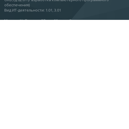
обеспечения)
Вид ИТ-деятельности: 1.01, 3.01
Москва, Ул.Вятская, 27, стр 11, этаж 2.
О компании
Новости
Статьи
Контакты
Подписаться на новости
info@esc.ru
+7 (499) 968-91-00
+7 (499) 968-91-01
+7 (499) 968-91-02
+7 (800) 222-58-19