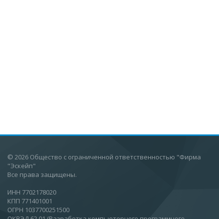
© 2026 Общество с ограниченной ответственностью "Фирма
"Эскейп"
Все права защищены.
ИНН 7702178020
КПП 771401001
ОГРН 1037700251500
ОКВЭД 62.01 (Разработка компьютерного программного