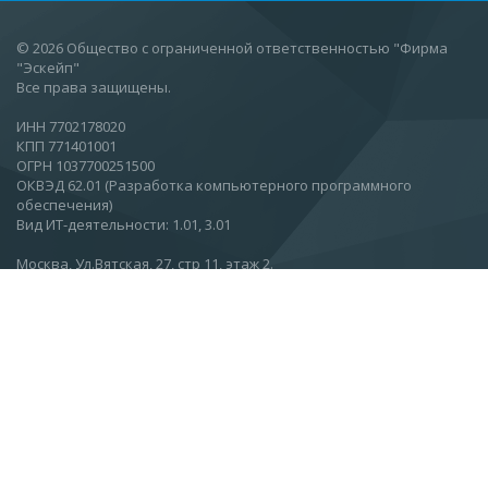
© 2026 Общество с ограниченной ответственностью "Фирма
"Эскейп"
Все права защищены.
ИНН 7702178020
КПП 771401001
ОГРН 1037700251500
ОКВЭД 62.01 (Разработка компьютерного программного
обеспечения)
Вид ИТ-деятельности: 1.01, 3.01
Москва, Ул.Вятская, 27, стр 11, этаж 2.
О компании
Новости
Статьи
Контакты
Подписаться на новости