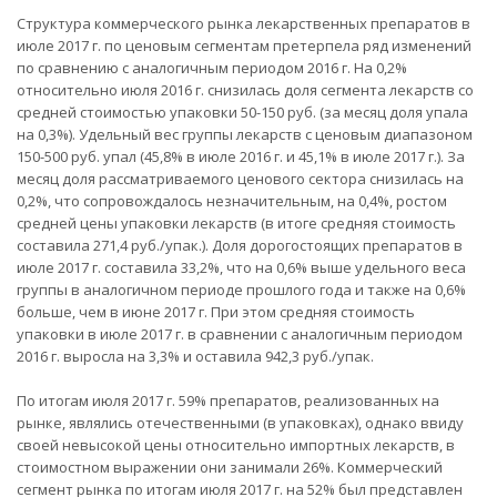
Структура коммерческого рынка лекарственных препаратов в
июле 2017 г. по ценовым сегментам претерпела ряд изменений
по сравнению с аналогичным периодом 2016 г. На 0,2%
относительно июля 2016 г. снизилась доля сегмента лекарств со
средней стоимостью упаковки 50-150 руб. (за месяц доля упала
на 0,3%). Удельный вес группы лекарств с ценовым диапазоном
150-500 руб. упал (45,8% в июле 2016 г. и 45,1% в июле 2017 г.). За
месяц доля рассматриваемого ценового сектора снизилась на
0,2%, что сопровождалось незначительным, на 0,4%, ростом
средней цены упаковки лекарств (в итоге средняя стоимость
составила 271,4 руб./упак.). Доля дорогостоящих препаратов в
июле 2017 г. составила 33,2%, что на 0,6% выше удельного веса
группы в аналогичном периоде прошлого года и также на 0,6%
больше, чем в июне 2017 г. При этом средняя стоимость
упаковки в июле 2017 г. в сравнении с аналогичным периодом
2016 г. выросла на 3,3% и оставила 942,3 руб./упак.
По итогам июля 2017 г. 59% препаратов, реализованных на
рынке, являлись отечественными (в упаковках), однако ввиду
своей невысокой цены относительно импортных лекарств, в
стоимостном выражении они занимали 26%. Коммерческий
сегмент рынка по итогам июля 2017 г. на 52% был представлен