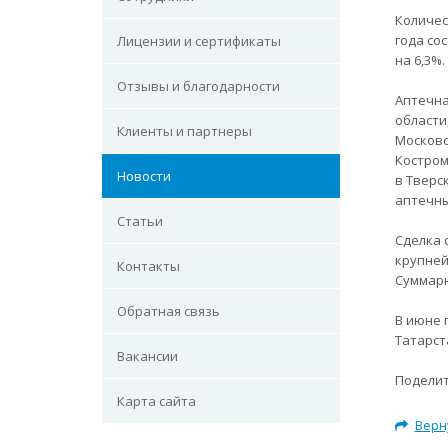
Количес
года со
Лицензии и сертификаты
на 6,3%.
Отзывы и благодарности
Аптечна
области
Клиенты и партнеры
Московс
Костром
Новости
в Тверс
аптечны
Статьи
Сделка 
крупней
Контакты
Суммарн
Обратная связь
В июне 
Татарст
Вакансии
Поделит
Карта сайта
Верн