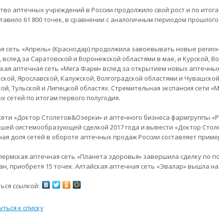
тво аптечных учреждений в России продолжило свой рост и по итога
ставило 61 800 точек, в сравнении с аналогичным периодом прошлого
я сеть «Апрель» (Краснодар) продолжила завоевывать новые регион
, вслед за Саратовской и Воронежской областями в мае, и Курской, В
кая аптечная сеть «Мега Фарм» вслед за открытием новых аптечных
ской, Ярославской, Калужской, Волгоградской областями и Чувашско
кой, Тульской и Липецкой областях. Стремительная экспансия сети «
х сетей по итогам первого полугодия.
сети «Доктор Столетов&Озерки» и аптечного бизнеса фармгруппы «Р
шей системообразующей сделкой 2017 года и вывести «Доктор Стол
ая доля сетей в обороте аптечных продаж России составляет пример
пермская аптечная сеть «Планета здоровья» завершила сделку по по
ан, приобретя 15 точек. Алтайская аптечная сеть «Эвалар» вышла на
ься ссылкой:
уться к списку