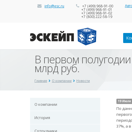
Авт
info@esc.ru
+7 (499) 968-91-00
+7 (499) 968-91-01
+7 (499) 968-91-02
+7 (800) 222-58-19
Ко
В первом полугодии 
млрд руб.
Главная
О компании
Новости
19 Июля 
О компании
По данн
первого
История
периодо
37%, а 
Сотрудники