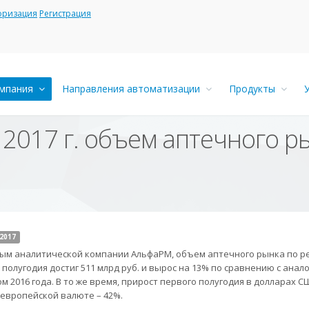
оризация
Регистрация
мпания
Направления автоматизации
Продукты
2017 г. объем аптечного р
2017
ым аналитической компании АльфаРМ, объем аптечного рынка по р
 полугодия достиг 511 млрд руб. и вырос на 13% по сравнению с ана
м 2016 года. В то же время, прирост первого полугодия в долларах С
в европейской валюте – 42%.