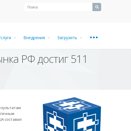
...
Услуги
Внедрения
Загрузить
ынка РФ достиг 511
езультатам
логичным
ША составил