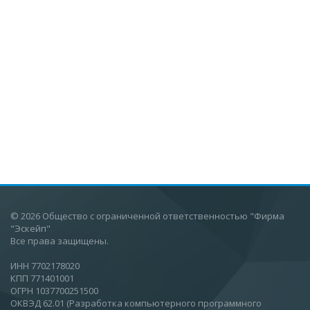
© 2026 Общество с ограниченной ответственностью "Фирма
"Эскейп"
Все права защищены.
ИНН 7702178020
КПП 771401001
ОГРН 1037700251500
ОКВЭД 62.01 (Разработка компьютерного программного