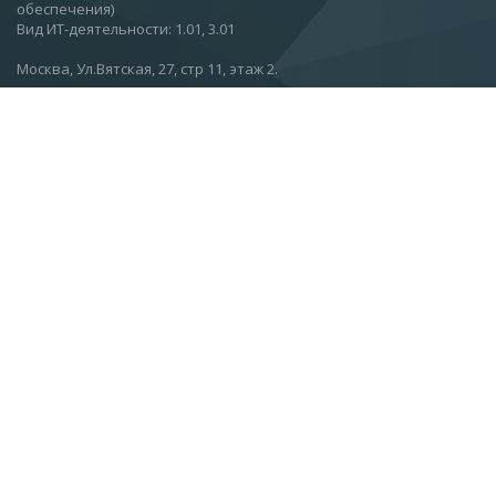
обеспечения)
Вид ИТ-деятельности: 1.01, 3.01
Москва, Ул.Вятская, 27, стр 11, этаж 2.
О компании
Новости
Статьи
Контакты
Подписаться на новости
info@esc.ru
+7 (499) 968-91-00
+7 (499) 968-91-01
+7 (499) 968-91-02
+7 (800) 222-58-19